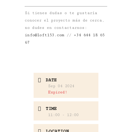
Si tienes dudas o te gustaría
conocer el proyecto más de cerca,
no dudes en contactarnos:
info@loft153.com
//
+34 644 18 65
67
DATE
Sep 04 2024
Expired!
TIME
11:00 - 12:00
LOCATION