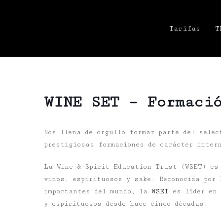
Tarifas
T
WINE SET – Formaci
Nos llena de orgullo formar parte del selec
prestigiosas formaciones de carácter inter
La Wine & Spirit Education Trust (WSET) es 
vinos, espirituosos y sake. Reconocida por 
importantes del mundo, la
WSET
es líder en 
y espirituosos desde hace cinco décadas.