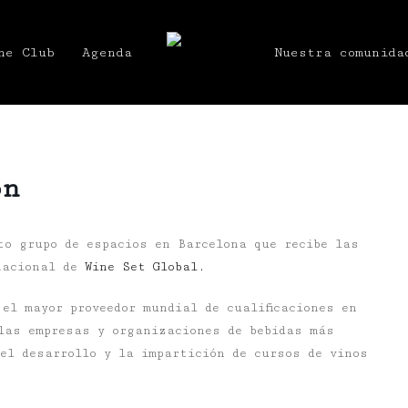
he Club
Agenda
Nuestra comunida
ón
to grupo de espacios en Barcelona que recibe las
nacional de
Wine Set Global.
el mayor proveedor mundial de cualificaciones en
las empresas y organizaciones de bebidas más
el desarrollo y la impartición de cursos de vinos