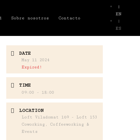
|
EN
d
Sobre nosotros
Contacto
|
ES
DATE
May 11 2024
Expired!
TIME
09:00 - 18:00
LOCATION
Loft Viladomat 169 - Loft 153
Coworking, Coffeeworking &
Events