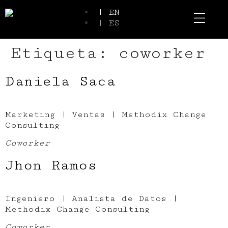
| EN
| ES
Event Spaces
Our Communi
Etiqueta:
coworker
Daniela Saca
Marketing | Ventas | Methodix Change
Consulting
Coworker
Jhon Ramos
Ingeniero | Analista de Datos |
Methodix Change Consulting
Coworker